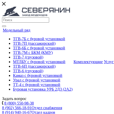
Модельный ряд
ТГВ-7Б с буровой установкой
ТГВ-7П (пассажирский)
ТГВ-6Б с буровой установкой
ТГВ-7M с БКМ (КМУ)
ТГВ-7 (грузовой)
МТЛБУ с буровой установкой
Комплектующие
Услуг
ТГВ-6П (пассажирский)
ТГВ-6 (грузовой)
Камаз с буровой установкой
Урал с буровой установкой
ТТ-4 c буровой установкой
Буровая установка УРБ 2Д3 (2А2)
Задать вопрос
8 (800) 550-98-38
8 (902) 566-18-91
Отдел снабжения
8 (914) 940-16-67
Отдел кадров