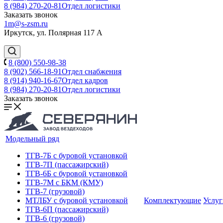
8 (984) 270-20-81
Отдел логистики
Заказать звонок
1m@s-zsm.ru
Иркутск, ул. Полярная 117 А
8 (800) 550-98-38
8 (902) 566-18-91
Отдел снабжения
8 (914) 940-16-67
Отдел кадров
8 (984) 270-20-81
Отдел логистики
Заказать звонок
Модельный ряд
ТГВ-7Б с буровой установкой
ТГВ-7П (пассажирский)
ТГВ-6Б с буровой установкой
ТГВ-7M с БКМ (КМУ)
ТГВ-7 (грузовой)
МТЛБУ с буровой установкой
Комплектующие
Услуг
ТГВ-6П (пассажирский)
ТГВ-6 (грузовой)