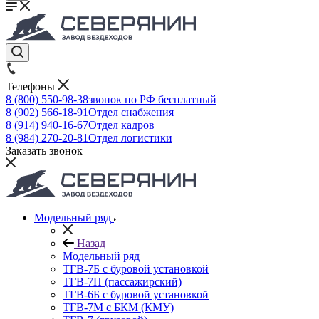
Телефоны
8 (800) 550-98-38
звонок по РФ бесплатный
8 (902) 566-18-91
Отдел снабжения
8 (914) 940-16-67
Отдел кадров
8 (984) 270-20-81
Отдел логистики
Заказать звонок
Модельный ряд
Назад
Модельный ряд
ТГВ-7Б с буровой установкой
ТГВ-7П (пассажирский)
ТГВ-6Б с буровой установкой
ТГВ-7M с БКМ (КМУ)