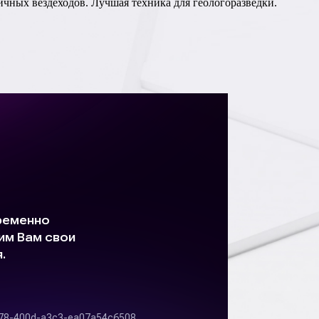
чных вездеходов. Лучшая техника для геологоразведки.