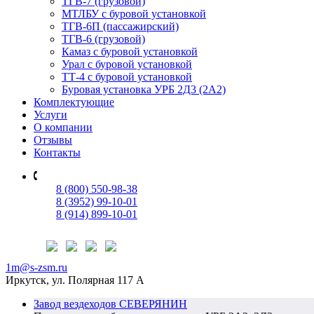
ТГВ-7 (грузовой)
МТЛБУ с буровой установкой
ТГВ-6П (пассажирский)
ТГВ-6 (грузовой)
Камаз с буровой установкой
Урал с буровой установкой
ТТ-4 c буровой установкой
Буровая установка УРБ 2Д3 (2А2)
Комплектующие
Услуги
О компании
Отзывы
Контакты
8 (800) 550-98-38
8 (3952) 99-10-01
8 (914) 899-10-01
1m@s-zsm.ru
Иркутск, ул. Полярная 117 А
Завод вездеходов СЕВЕРЯНИН