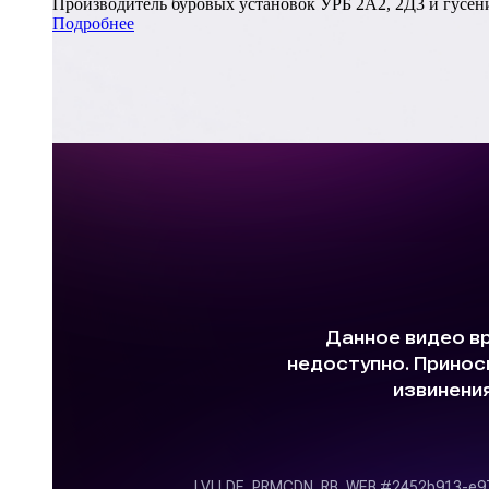
Производитель буровых установок УРБ 2А2, 2Д3 и гусени
Подробнее